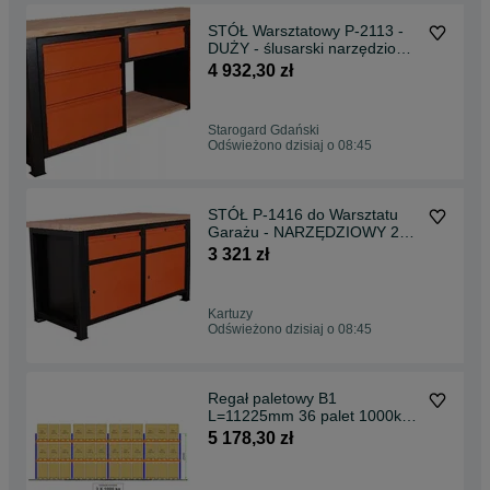
STÓŁ Warsztatowy P-2113 -
DUŻY - ślusarski narzędziowy
garażowy
4 932,30 zł
Starogard Gdański
Odświeżono dzisiaj o 08:45
STÓŁ P-1416 do Warsztatu
Garażu - NARZĘDZIOWY 2x
szafka i 2x szuflada
3 321 zł
Kartuzy
Odświeżono dzisiaj o 08:45
Regał paletowy B1
L=11225mm 36 palet 1000kg
0+2 Regał na palety palet
5 178,30 zł