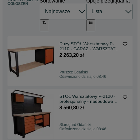
Sortowanie
Opcje przeglądania
OGŁOSZEŃ
Duży STÓŁ Warsztatowy P-
2110 - GARAŻ - WARSZTAT -
szafka z półką
2 263,20 zł
Pruszcz Gdański
Odświeżono dzisiaj o 08:46
STÓŁ Warsztatowy P-2120 -
profesjonalny - nadbudowa
szafki - lampa LED
8 560,80 zł
Starogard Gdański
Odświeżono dzisiaj o 08:46