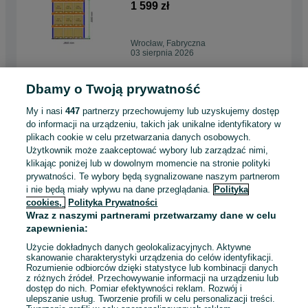
0+3 magazynowe paletowe
1 599 zł
Wrocław, Fabryczna
03 sierpnia 2026
Dbamy o Twoją prywatność
REGAŁ PALETOWY BC13
L=5650MM 18 PALET –
My i nasi
447
partnerzy przechowujemy lub uzyskujemy dostęp
1000KG 0+2 magazynowy
2 078,70 zł
do informacji na urządzeniu, takich jak unikalne identyfikatory w
paletowy
plikach cookie w celu przetwarzania danych osobowych.
Użytkownik może zaakceptować wybory lub zarządzać nimi,
Lublin
klikając poniżej lub w dowolnym momencie na stronie polityki
03 sierpnia 2026
prywatności. Te wybory będą sygnalizowane naszym partnerom
i nie będą miały wpływu na dane przeglądania.
Polityka
cookies,
Polityka Prywatności
Metalowy stół warsztatowy
Wraz z naszymi partnerami przetwarzamy dane w celu
duży solidny P-2123 - szer:
zapewnienia:
210cm
3 985,20 zł
Użycie dokładnych danych geolokalizacyjnych. Aktywne
skanowanie charakterystyki urządzenia do celów identyfikacji.
Rozumienie odbiorców dzięki statystyce lub kombinacji danych
Starogard Gdański
z różnych źródeł. Przechowywanie informacji na urządzeniu lub
Odświeżono dnia 03 sierpnia 2026
dostęp do nich. Pomiar efektywności reklam. Rozwój i
ulepszanie usług. Tworzenie profili w celu personalizacji treści.