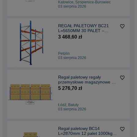
Katowice, Szopienice-Burowiec
03 sierpnia 2026
REGAŁ PALETOWY BC21
L=5650MM 30 PALET –
1000KG 0+4 magazynowy
3 468,60 zł
paletowy
Pelplin
03 sierpnia 2026
Regał paletowy regały
przemysłowe magazynowe 36
PALET 1000KG 0+2
5 276,70 zł
Łódź, Bałuty
03 sierpnia 2026
Regał paletowy BC14
L=2870mm 12 palet 1000kg